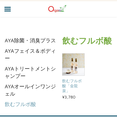
HOME
LED土耕型植物育成システム
農業用ドローンACシリーズ
飲むフルボ酸
AYA除菌・消臭プラス
ドローン/スクラッチ
酸素BOX
AYAフェイス＆ボディ
製品一覧
ー
導入実例
AYAトリートメントシ
ニュース
ャンプー
会社概要
飲むフルボ
AYAオールインワンジ
酸「金龍
お問合わせ
泉」
ェル
個人情報保護
¥3,780
UNTITLED
飲むフルボ酸